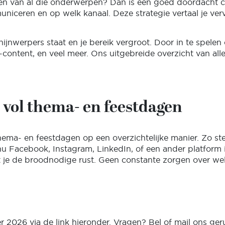
len van al die onderwerpen? Dan is een goed doordacht c
eren en op welk kanaal. Deze strategie vertaal je vervo
chijnwerpers staat en je bereik vergroot. Door in te spel
s’-content, en veel meer. Ons uitgebreide overzicht van a
 vol thema- en feestdagen
ma- en feestdagen op een overzichtelijke manier. Zo ste
nu Facebook, Instagram, LinkedIn, of een ander platform i
je de broodnodige rust. Geen constante zorgen over wel
 2026 via de link hieronder. Vragen? Bel of mail ons ge