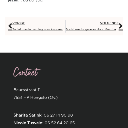
jezelf.
You do you.
VORIGE
VOLGENDE
Social media training voor kappers en beautyprofessionals: nu live!
Social media groeien door. Maar het ongemak groeit sneller.
Contact
Beursstraat 11
7551 HP Hengelo (Ov.)
Sharita Satink:
06 27 14 90 98
Nicole Tusveld:
06 52 64 20 65