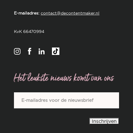
E-mailadres:
contact@decontentmaker.nl
KvK 66470994
Het leukste nieuws komt van ons
E-
mailadres
*
Inschrijven